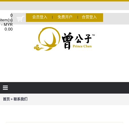
0
会员登入
免费开户
合营登入
Ι
Ι
item(s)
- MYR
0.00
»
首页
联系我们
联系我们