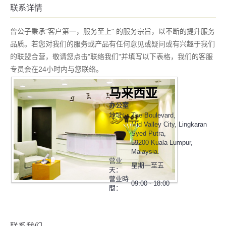
联系详情
曾公子秉承"客户第一，服务至上" 的服务宗旨，以不断的提升服务
品质。若您对我们的服务或产品有任何意见或疑问或有兴趣于我们
的联盟合营，敬请您点击"联络我们"并填写以下表格，我们的客服
专员会在24小时内与您联络。
马来西亚
办公室
地址：
The Boulevard,
Mid Valley City, Lingkaran
Syed Putra,
59200 Kuala Lumpur,
Malaysia.
营业
星期一至五
天：
营业時
09:00 - 18:00
間：
联系我们