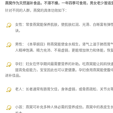
燕窝作为天然滋补食品，不滞不燥，一年四季可食用，男女老少皆适
针对不同的人群，燕窝的具体功效如下：
女性：
常食燕窝能保养肌肤，使肌肤红润、光滑、白晰富有弹性
诀。
男性：
《本草纲目》称燕窝能使金水相生，肾气上滋于肺而胃
人精神饱满、精力充沛、不易虚弱，更能增加体力和体能，恢
孕妇：
妇女在怀孕期间最需要营养的补助。吃燕窝能让妈妈快
提高免疫能力，宝宝因此也可以更健康。孕妇食用燕窝能使腹
进补佳品。
老人：
长者通常有肠胃欠佳，身体虚弱，或骨质疏松、关节炎
小孩：
燕窝可补充多种人体必需的营养成份。燕窝中的表皮生长