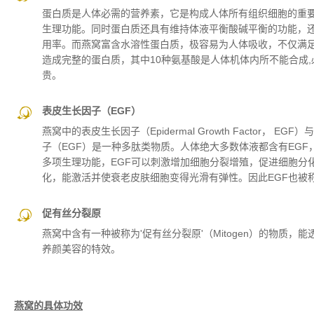
蛋白质是人体必需的营养素，它是构成人体所有组织细胞的重
生理功能。同时蛋白质还具有维持体液平衡酸碱平衡的功能，
用率。而燕窝富含水溶性蛋白质，极容易为人体吸收，不仅满足
造成完整的蛋白质，其中10种氨基酸是人体机体内所不能合成
贵。
表皮生长因子（EGF）
燕窝中的表皮生长因子（Epidermal Growth Facto
子（EGF）是一种多肽类物质。人体绝大多数体液都含有EGF
多项生理功能，EGF可以刺激增加细胞分裂增殖，促进细胞分
化，能激活并使衰老皮肤细胞变得光滑有弹性。因此EGF也被称
促有丝分裂原
燕窝中含有一种被称为'促有丝分裂原'（Mitogen）的物质，
养颜美容的特效。
燕窝的具体功效