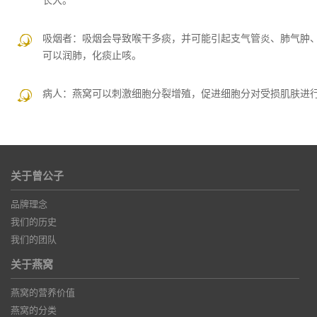
长大。
吸烟者：
吸烟会导致喉干多痰，并可能引起支气管炎、肺气肿
可以润肺，化痰止咳。
病人：
燕窝可以刺激细胞分裂增殖，促进细胞分对受损肌肤进
关于曾公子
品牌理念
我们的历史
我们的团队
关于燕窝
燕窝的营养价值
燕窝的分类