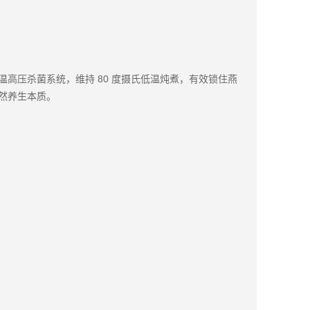
高压杀菌系统，维持 80 度摄氏低温炖煮，有效锁住燕
然养生本质。