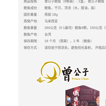
商品规格 :
曾公子鲍鱼（8颗装）- 1盒， 曾公子鲍鱼（2颗装）
鲍鱼成份 :
鲍鱼，干贝，​顶汤（水，鼓油，盐）
固形重量 :
燕窩 18g
燕窝产地 :
马来西亚
鲍鱼重量 :
260公克（9.1盎司）鲍鱼8颗，150公克（
鲍鱼产地 :
台湾
保存期限 :
18 个月 （燕窝），2 年 （鲍鱼）
保存方式 :
请存放于阴凉处，避免阳光直射， 开瓶后