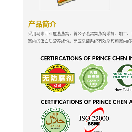
产品简介
采用马来西亚屋燕燕窝，曾公子燕窝集燕窝采摘、加工、
窝内的蛋白质营养成份。高压杀菌系统有效杀死燕窝内的