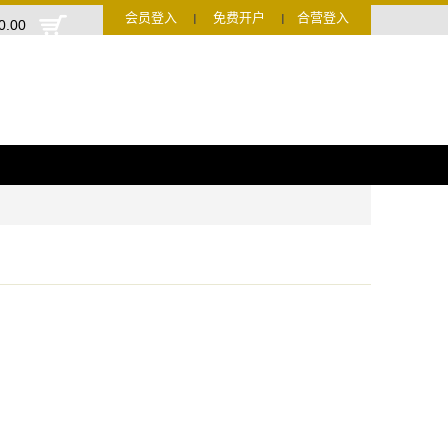
会员登入
免费开户
合营登入
Ι
Ι
0.00