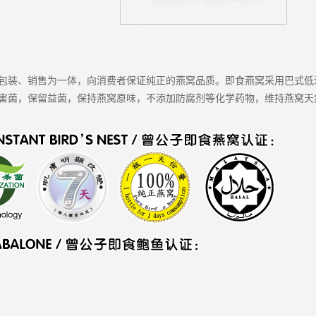
包装、销售为一体，向消费者保证纯正的燕窝品质。即食燕窝采用巴式低温
害菌，保留益菌，保持燕窝原味，不添加防腐剂等化学药物，维持燕窝天