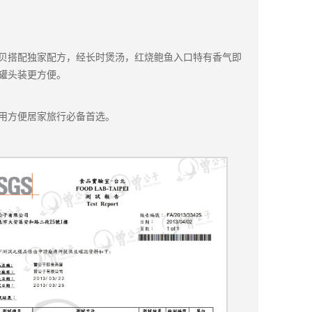
贝搭配独家配方，经长时煲汤，红烧鲍鱼入口特有香气即
罐头装更方便。
用方便居家旅行必备首选。