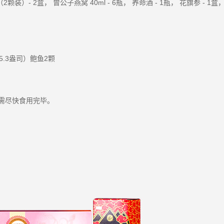
- 2盒， 曾公子燕窝 40ml - 6瓶， 养命酒 - 1瓶， 花旗参 - 1盒， 花菇 
5.3盎司）鲍鱼2颗
需尽快食用完毕。